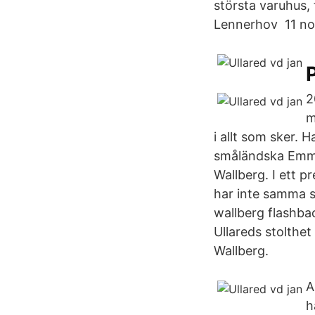
största varuhus, 
Lennerhov 11 nov
2
m
i allt som sker. 
småländska Emma
Wallberg. I ett 
har inte samma s
wallberg flashb
Ullareds stolthe
Wallberg.
A
h