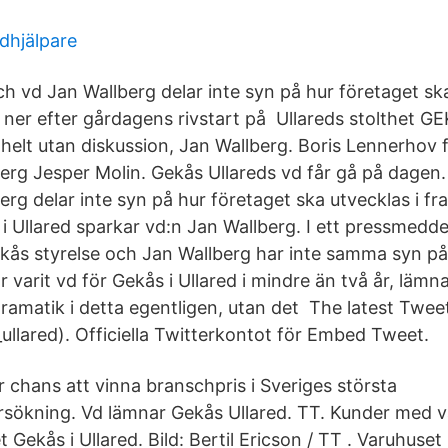
dhjälpare
ch vd Jan Wallberg delar inte syn på hur företaget sk
ner efter gårdagens rivstart på Ullareds stolthet GE
elt utan diskussion, Jan Wallberg. Boris Lennerhov fic
erg Jesper Molin. Gekås Ullareds vd får gå på dagen.
erg delar inte syn på hur företaget ska utvecklas i f
i Ullared sparkar vd:n Jan Wallberg. I ett pressmedde
ekås styrelse och Jan Wallberg har inte samma syn p
 varit vd för Gekås i Ullared i mindre än två år, lämna
dramatik i detta egentligen, utan det The latest Twe
ullared). Officiella Twitterkontot för Embed Tweet.
 chans att vinna branschpris i Sveriges största
sökning. Vd lämnar Gekås Ullared. TT. Kunder med 
 Gekås i Ullared. Bild: Bertil Ericson / TT . Varuhuset