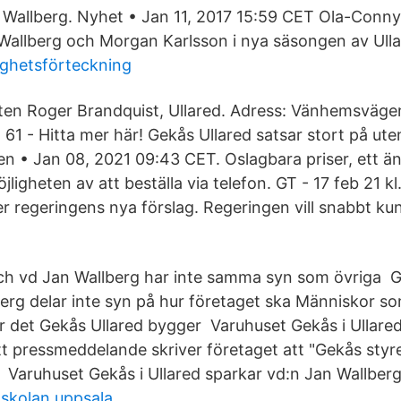
 Wallberg. Nyhet • Jan 11, 2017 15:59 CET Ola-Conny
allberg och Morgan Karlsson i nya säsongen av Ulla
ighetsförteckning
en Roger Brandquist, Ullared. Adress: Vänhemsväge
1 - Hitta mer här! Gekås Ullared satsar stort på utem
 • Jan 08, 2021 09:43 CET. Oslagbara priser, ett ä
ligheten av att beställa via telefon. GT - 17 feb 21 k
er regeringens nya förslag. Regeringen vill snabbt ku
ch vd Jan Wallberg har inte samma syn som övriga G
erg delar inte syn på hur företaget ska Människor so
är det Gekås Ullared bygger Varuhuset Gekås i Ullare
ett pressmeddelande skriver företaget att "Gekås styr
e Varuhuset Gekås i Ullared sparkar vd:n Jan Wallberg
skolan uppsala