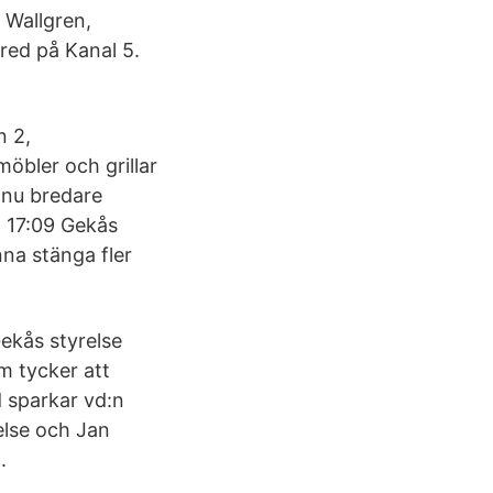
 Wallgren,
red på Kanal 5.
n 2,
öbler och grillar
nnu bredare
l. 17:09 Gekås
nna stänga fler
ekås styrelse
m tycker att
d sparkar vd:n
else och Jan
.