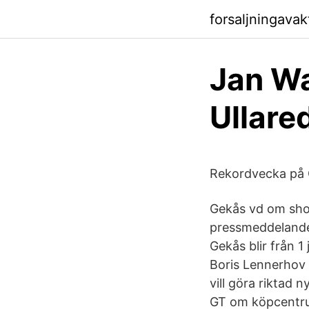
forsaljningavak
Jan Wa
Ullare
Rekordvecka på 
Gekås vd om shop
pressmeddelande 
Gekås blir från 1
Boris Lennerhov 
vill göra riktad 
GT om köpcentrum