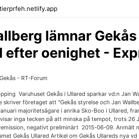
tierprfeh.netlify.app
llberg lämnar Gekås 
d efter oenighet - Ex
Gekås - RT-Forum
ping Varuhuset Gekås i Ullared sparkar vd:n Jan Wal
skriver företaget att "Gekås styrelse och Jan Wallbe
 januari majoritetsägare i anrika Sko-Boo i Ullared, f
visar inga tecken på att minska på tempot, trots 26 
nyemission, negativt preliminärt 2015-06-09. Anmält mat
et Gekås Ullared Artikel om Gekås Ullareds nya vd 