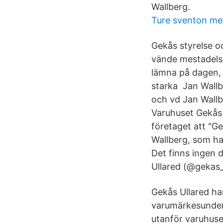
Wallberg.
Ture sventon me
Gekås styrelse o
vände mestadels 
lämna på dagen, h
starka Jan Wallb
och vd Jan Wallb
Varuhuset Gekås 
företaget att "G
Wallberg, som har
Det finns ingen 
Ullared (@gekas_
Gekås Ullared har
varumärkesunder
utanför varuhuset