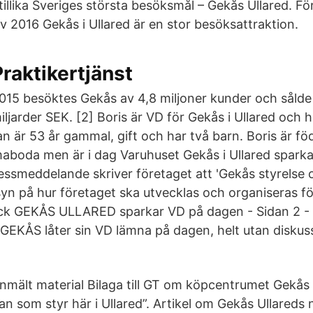
tillika Sveriges största besöksmål – Gekås Ullared. F
 2016 Gekås i Ullared är en stor besöksattraktion.
Praktikertjänst
015 besöktes Gekås av 4,8 miljoner kunder och sålde 
iljarder SEK. [2] Boris är VD för Gekås i Ullared och 
Han är 53 år gammal, gift och har två barn. Boris är f
boda men är i dag Varuhuset Gekås i Ullared sparka
pressmeddelande skriver företaget att 'Gekås styrelse
yn på hur företaget ska utvecklas och organiseras fö
ack GEKÅS ULLARED sparkar VD på dagen - Sidan 2 - 
t GEKÅS låter sin VD lämna på dagen, helt utan diskus
nmält material Bilaga till GT om köpcentrumet Gekås 
an som styr här i Ullared”. Artikel om Gekås Ullareds