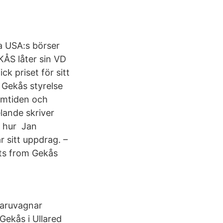
a USA:s börser
KÅS låter sin VD
k priset för sitt
 Gekås styrelse
ramtiden och
lande skriver
å hur Jan
r sitt uppdrag. –
ets from Gekås
varuvagnar
 Gekås i Ullared