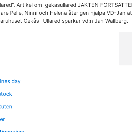
lared”. Artikel om gekasullared JAKTEN FORTSÄTTER!
are Pelle, Ninni och Helena återigen hjälpa VD-Jan a
Varuhuset Gekås i Ullared sparkar vd:n Jan Wallberg.
tines day
stock
kuten
er
tipendium