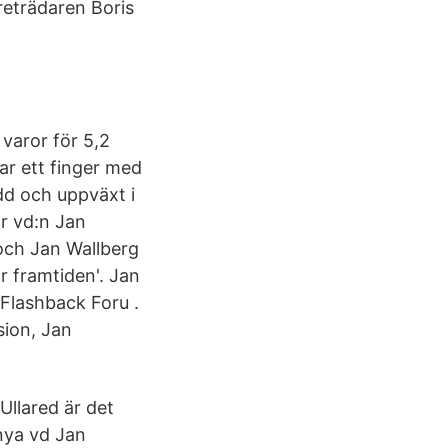
öreträdaren Boris
varor för 5,2
har ett finger med
ödd och uppväxt i
r vd:n Jan
 och Jan Wallberg
r framtiden'. Jan
Flashback Foru .
sion, Jan
Ullared är det
 nya vd Jan