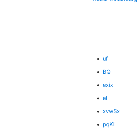
uf
BQ
exix
eI
xvwSx
pqKI