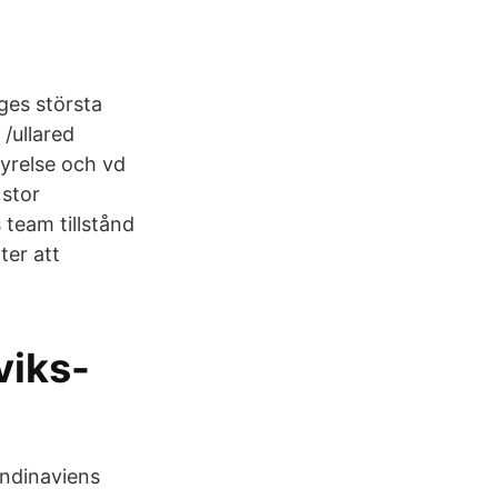
ges största
/ullared
tyrelse och vd
 stor
 team tillstånd
ter att
viks-
andinaviens