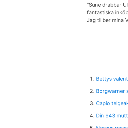
”Sune drabbar Ul
fantastiska inköp
Jag tillber mina 
Bettys valen
Borgwarner 
Capio telgea
Din 943 mutt
Noreus reses