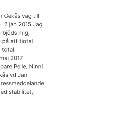
m Gekås väg till
 2 jan 2015 Jag
erbjöds mig,
på ett tiotal
 total
 maj 2017
are Pelle, Ninni
kås vd Jan
t pressmeddelande
d stabilitet,