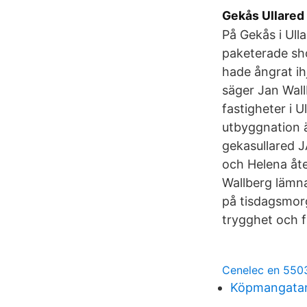
Gekås Ullared 
På Gekås i Ull
paketerade sh
hade ångrat ih
säger Jan Wallb
fastigheter i U
utbyggnation ä
gekasullared J
och Helena åte
Wallberg lämna
på tisdagsmorg
trygghet och f
Cenelec en 550
Köpmangatan 