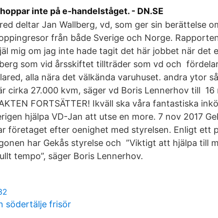
hoppar inte på e-handelståget. - DN.SE
ared deltar Jan Wallberg, vd, som ger sin berättelse o
oppingresor från både Sverige och Norge. Rapporten
jäl mig om jag inte hade tagit det här jobbet när det 
erg som vid årsskiftet tillträder som vd och fördelar 
llared, alla nära det välkända varuhuset. andra ytor så
r cirka 27.000 kvm, säger vd Boris Lennerhov till 16
AKTEN FORTSÄTTER! Ikväll ska våra fantastiska inköp
rigen hjälpa VD-Jan att utse en more. 7 nov 2017 Ge
r företaget efter oenighet med styrelsen. Enligt et
onen har Gekås styrelse och ”Viktigt att hjälpa till me
ullt tempo”, säger Boris Lennerhov.
32
södertälje frisör