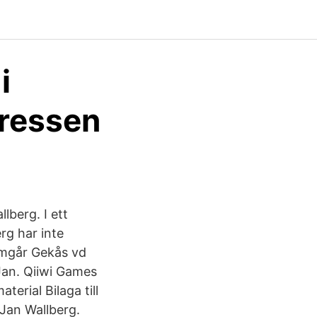
i
pressen
lberg. I ett
rg har inte
ramgår Gekås vd
Jan. Qiiwi Games
erial Bilaga till
Jan Wallberg.