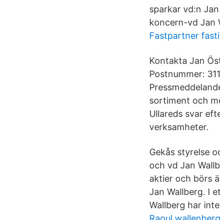
sparkar vd:n Jan
koncern-vd Jan W
Fastpartner fast
Kontakta Jan Öst
Postnummer: 311 6
Pressmeddelanden
sortiment och möj
Ullareds svar eft
verksamheter.
Gekås styrelse o
och vd Jan Wallb
aktier och börs 
Jan Wallberg. I 
Wallberg har int
Raoul wallenberg